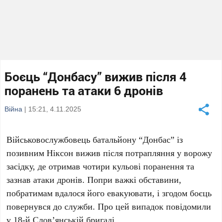
Боєць “Донбасу” вижив після 4
поранень та атаки 6 дронів
Війна
| 15:21, 4.11.2025
Військовослужбовець батальйону “Донбас” із
позивним
Ніксон
вижив після потрапляння у ворожу
засідку, де отримав чотири кульові поранення та
зазнав атаки дронів. Попри важкі обставини,
побратимам вдалося його евакуювати, і згодом боєць
повернувся до служби. Про цей випадок повідомили
у
18-й Слов’янській бригаді
.