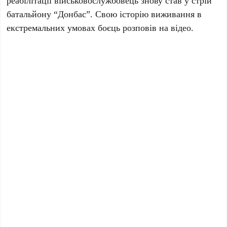
реабілітації військовослужбовець знову став у стрій
батальйону “Донбас”. Свою історію виживання в
екстремальних умовах боєць розповів на відео.