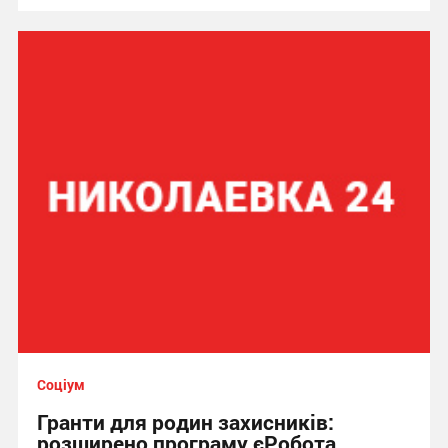
Соціум
Гранти для родин захисників:
розширено програму єРобота