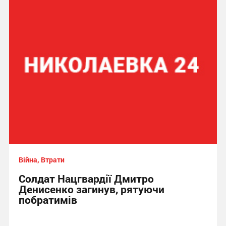
Війна, Втрати
Солдат Нацгвардії Дмитро
Денисенко загинув, рятуючи
побратимів