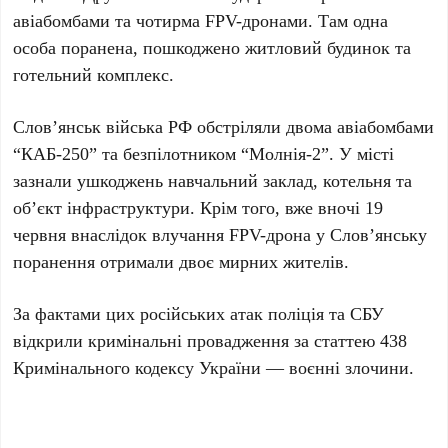
авіабомбами та чотирма FPV-дронами. Там
одна
особа поранена, пошкоджено житловий будинок та
готельний комплекс.
Слов’янськ
війська РФ обстріляли двома авіабомбами
“КАБ-250”
та безпілотником
“Молнія-2”
. У місті
зазнали ушкоджень навчальний заклад, котельня та
об’єкт інфраструктури. Крім того, вже вночі
19
червня
внаслідок влучання FPV-дрона у
Слов’янську
поранення отримали
двоє
мирних жителів.
За фактами цих російських атак поліція та СБУ
відкрили кримінальні провадження за статтею
438
Кримінального кодексу України — воєнні злочини.