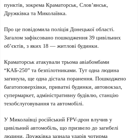
пунктів, зокрема
Краматорськ
,
Слов’янськ
,
Дружківка
та
Миколаївка
.
Про це повідомила
поліція Донецької області
.
Загалом зафіксовано пошкодження
39
цивільних
об’єктів, з яких
18
— житлові будинки.
Краматорськ
атакували трьома авіабомбами
“КАБ-250”
та безпілотниками. Тут
одна людина
загинула
, ще
одна
дістала поранення. Пошкоджено
багатоповерхівки, приватні будинки, автовокзал,
супермаркет, адміністративну будівлю, станцію
техобслуговування та автомобілі.
У
Миколаївці
російський FPV-дрон влучив у
цивільний автомобіль, що призвело до
загибелі
людини
.
Дружківка
зазнала ударів чотирма