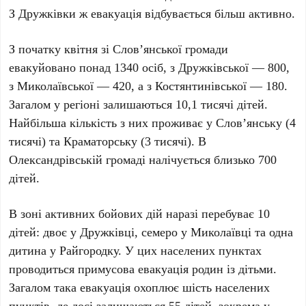
З Дружківки ж евакуація відбувається більш активно.
З початку квітня зі Слов’янської громади
евакуйовано
понад 1340 осіб
, з Дружківської —
800
,
з Миколаївської —
420
, а з Костянтинівської —
180
.
Загалом у регіоні залишаються
10,1 тисячі дітей
.
Найбільша кількість з них проживає у Слов’янську (
4
тисячі
) та Краматорську (
3 тисячі
). В
Олександрівській громаді налічується близько
700
дітей
.
В зоні активних бойових дій наразі перебуває
10
дітей
: двоє у Дружківці, семеро у Миколаївці та одна
дитина у Райгородку. У цих населених пунктах
проводиться примусова евакуація родин із дітьми.
Загалом така евакуація охоплює
шість населених
пунктів
, де досі залишаються
55 дітей
, зокрема у