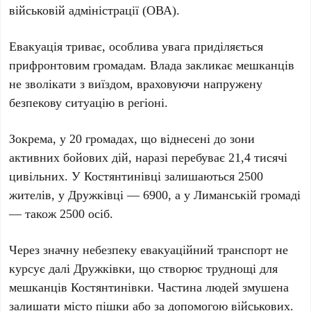
військовій адміністрації (ОВА).
Евакуація триває, особлива увага приділяється
прифронтовим громадам. Влада закликає мешканців
не зволікати з виїздом, враховуючи напружену
безпекову ситуацію в регіоні.
Зокрема, у
20 громадах
, що віднесені до зони
активних бойових дій, наразі перебуває
21,4 тисячі
цивільних
. У Костянтинівці залишаються
2500
жителів
, у Дружківці —
6900
, а у Лиманській громаді
— також
2500 осіб
.
Через значну небезпеку евакуаційний транспорт не
курсує далі Дружківки, що створює труднощі для
мешканців Костянтинівки. Частина людей змушена
залишати місто пішки або за допомогою військових.