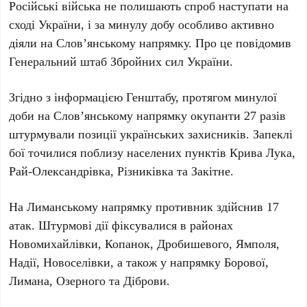
Російські війська не полишають спроб наступати на
сході України, і за минулу добу особливо активно
діяли на
Слов’янському напрямку
. Про це повідомив
Генеральний штаб Збройних сил України
.
Згідно з інформацією Генштабу, протягом минулої
доби на Слов’янському напрямку окупанти
27 разів
штурмували позиції українських захисників. Запеклі
бої точилися поблизу населених пунктів
Крива Лука,
Рай-Олександрівка, Різниківка
та
Закітне
.
На
Лиманському напрямку
противник здійснив
17
атак
. Штурмові дії фіксувалися в районах
Новомихайлівки, Копанок, Дробишевого, Ямполя,
Надії, Новоселівки
, а також у напрямку
Борової,
Лимана, Озерного
та
Діброви
.