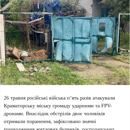
26 травня
російські війська п’ять разів атакували
Краматорську міську громаду ударними та FPV-
дронами. Внаслідок обстрілів двоє чоловіків
отримали поранення, зафіксовано значні
пошкодження житлових будинків, господарських