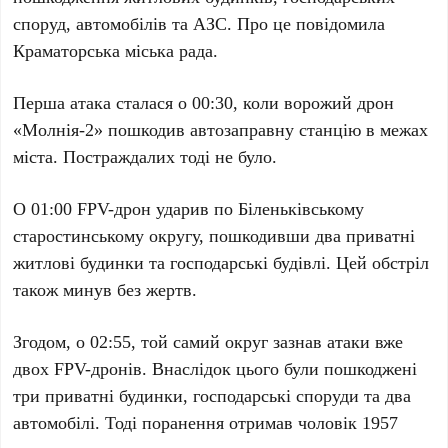
споруд, автомобілів та АЗС. Про це повідомила
Краматорська міська рада.
Перша атака сталася о
00:30
, коли ворожий дрон
«Молнія-2» пошкодив автозаправну станцію в межах
міста. Постраждалих тоді не було.
О
01:00
FPV-дрон ударив по Біленьківському
старостинському округу, пошкодивши два приватні
житлові будинки та господарські будівлі. Цей обстріл
також минув без жертв.
Згодом, о
02:55
, той самий округ зазнав атаки вже
двох FPV-дронів. Внаслідок цього були пошкоджені
три приватні будинки, господарські споруди та два
автомобілі. Тоді поранення отримав чоловік
1957