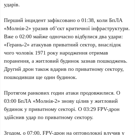
ударів.
Перший інцидент зафіксовано о 01:38, коли БпЛА
«Молнія-2» уразив об’єкт критичної інфраструктури.
Вже о 02:00 майже одночасно відбулися два удари:
«Герань-2» атакував приватний сектор, внаслідок
чого чоловік
1971 року народження
отримав
поранення, а житловий будинок зазнав пошкоджень.
Другий дрон також вдарив по приватному сектору,
пошкодивши ще один будинок.
Протягом ранкових годин атаки продовжилися. О
03:00 БпЛА «Молнія-2» знову цілив у житловий
будинок у приватному секторі. О 03:29 FPV-дрон
здійснив удар по приватному сектору.
Згодом, о 07:00, FPV-дрон на оптоволокні влучив у