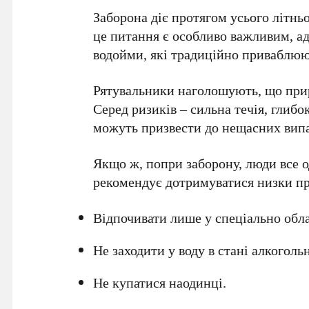
Заборона діє протягом усього літнь
це питання є особливо важливим, ад
водойми, які традиційно приваблюю
Рятувальники наголошують, що прир
Серед ризиків – сильна течія, глибо
можуть призвести до нещасних випа
Якщо ж, попри заборону, люди все 
рекомендує дотримуватися низки пр
Відпочивати лише у спеціально обла
Не заходити у воду в стані алкоголь
Не купатися наодинці.