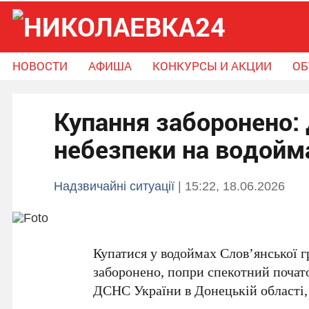
НОВОСТИ
АФИША
КОНКУРСЫ И АКЦИИ
ОБ
Новости
Афиша
Конкурсы и Акции
Купання заборонено:
Объявления
Справочник громады
Поможем вместе
небезпеки на водойм
Надзвичайні ситуації
| 15:22, 18.06.2026
Купатися у водоймах
Слов’янської 
заборонено, попри спекотний почато
ДСНС України в Донецькій області