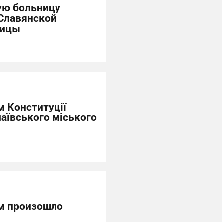
ую больницу
 Славянской
ницы
м Конституції
лаївського міського
ом произошло