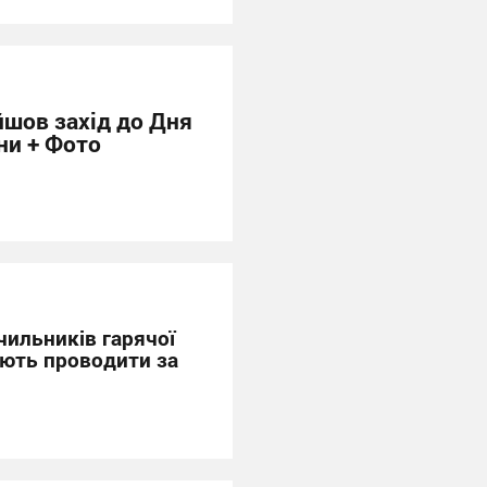
йшов захід до Дня
ни + Фото
чильників гарячої
ають проводити за