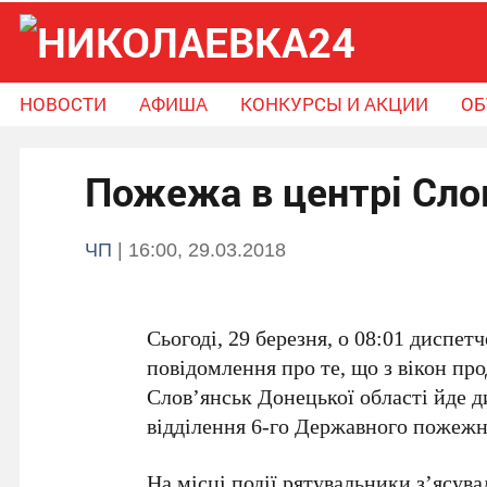
НОВОСТИ
АФИША
КОНКУРСЫ И АКЦИИ
ОБ
Новости
Афиша
Конкурсы и Акции
Пожежа в центрі Сло
Объявления
Справочник громады
Поможем вместе
ЧП
| 16:00, 29.03.2018
Сьогоді, 29 березня, о 08:01 диспе
повідомлення про те, що з вікон пр
Слов’янськ Донецької області йде д
відділення 6-го Державного пожежн
На місці події рятувальники з’ясу