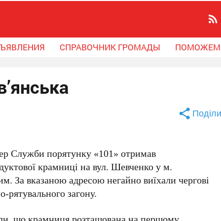
ЪЯВЛЕНИЯ
СПРАВОЧНИК ГРОМАДЫ
ПОМОЖЕМ
в’янська
Поділи
тчер Служби порятунку «101» отримав
одуктової крамниці на вул. Шевченко у м.
им. За вказаною адресою негайно виїхали чергові
о-рятувального загону.
вали, що крамниця розташована на першому