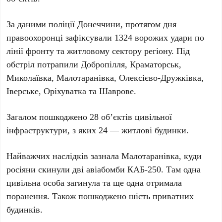
За даними
поліції Донеччини
, протягом дня
правоохоронці зафіксували
1324 ворожих удари
по
лінії фронту та житловому сектору регіону. Під
обстріл потрапили
Добропілля, Краматорськ,
Миколаївка, Малотаранівка, Олексієво-Дружківка,
Іверське, Оріхуватка та Шаврове
.
Загалом пошкоджено
28 об’єктів
цивільної
інфраструктури, з яких
24 — житлові будинки
.
Найважчих наслідків зазнала
Малотаранівка
, куди
росіяни скинули
дві авіабомби КАБ-250
. Там
одна
цивільна особа загинула
та ще
одна отримала
поранення
. Також пошкоджено
шість приватних
будинків
.