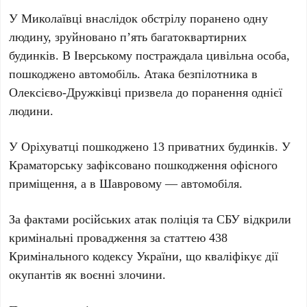
У
Миколаївці
внаслідок обстрілу
поранено одну
людину
, зруйновано
п’ять багатоквартирних
будинків
. В
Іверському
постраждала
цивільна особа
,
пошкоджено автомобіль. Атака безпілотника в
Олексієво-Дружківці
призвела до поранення
однієї
людини
.
У
Оріхуватці
пошкоджено
13 приватних будинків
. У
Краматорську
зафіксовано пошкодження
офісного
приміщення
, а в
Шавровому
—
автомобіля
.
За фактами російських атак
поліція та СБУ
відкрили
кримінальні провадження за
статтею 438
Кримінального кодексу України
, що кваліфікує дії
окупантів як воєнні злочини.