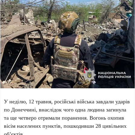
У неділю,
12 травня
, російські війська завдали ударів
по
Донеччині
, внаслідок чого
одна людина загинула
та ще
четверо отримали поранення
. Вогонь охопив
вісім населених пунктів
, пошкодивши
28 цивільних
об’єктів
.