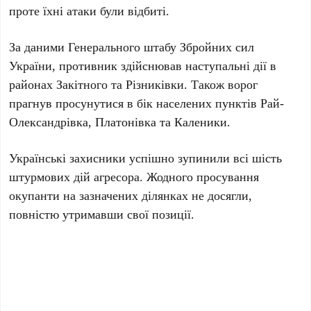
проте їхні атаки були відбиті.
За даними
Генерального штабу Збройних сил
України
, противник здійснював наступальні дії в
районах
Закітного
та
Різниківки
. Також ворог
прагнув просунутися в бік населених пунктів
Рай-
Олександрівка
,
Платонівка
та
Каленики
.
Українські захисники успішно зупинили всі
шість
штурмових дій
агресора. Жодного просування
окупанти на зазначених ділянках не досягли,
повністю утримавши свої позиції.