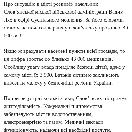
Про ситуацію в місті розповів начальник
Слов’янської міської військової адміністрації Вадим
Лях
в ефірі
Суспільного мовлення
. За його словами,
станом на
початок червня
у Слов’янську проживає
39
000 осіб
.
Якщо ж врахувати населені пункти всієї громади, то
ця цифра зростає до близько
43 000 мешканців
.
Особливу увагу влада приділяє безпеці дітей, адже у
самому місті їх
3 900
. Батьків активно закликають
вивозити малечу у безпечніші регіони України.
Попри регулярні ворожі атаки, Слов’янськ підтримує
життєдіяльність. Комунальні підприємства
забезпечують містян
водопостачанням,
електроенергією
та
газом
. Медичні заклади
функціонують, надаючи всі необхідні послуги.