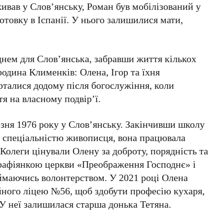
живав у
Слов’янську
, Роман був мобілізований у
готовку в
Іспанії
. У нього залишилися мати,
днем для
Слов’янська
, забравши життя кількох
 родина
Клименків
:
Олена
,
Ігор
та їхня
рталися додому після богослужіння, коли
тя на власному подвір’ї.
езня 1976 року
у
Слов’янську
. Закінчивши школу
 спеціальністю живописця, вона працювала
 Колеги цінували Олену за доброту, порядність та
арафіянкою церкви
«Преображення Господнє»
і
займаючись волонтерством. У
2021 році
Олена
йного ліцею №56
, щоб здобути професію кухаря,
 У неї залишилася старша донька
Тетяна
.