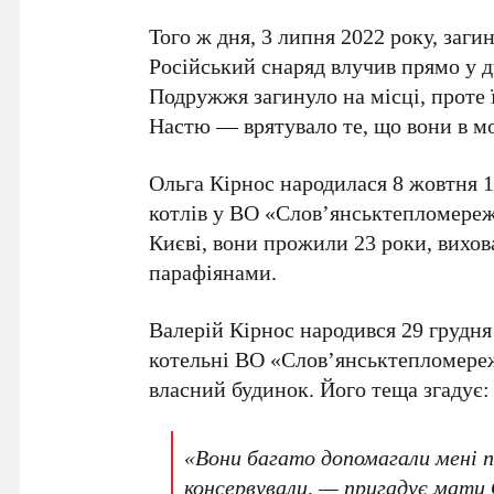
Того ж дня,
3 липня 2022 року
, заг
Російський снаряд влучив прямо у дв
Подружжя загинуло на місці, проте
Настю
— врятувало те, що вони в м
Ольга Кірнос
народилася
8 жовтня 
котлів у
ВО «Слов’янськтепломере
Києві
, вони прожили
23 роки
, вихо
парафіянами.
Валерій Кірнос
народився
29 грудня
котельні
ВО «Слов’янськтепломере
власний будинок. Його теща згадує:
«Вони багато допомагали мені п
консервували, — пригадує мати