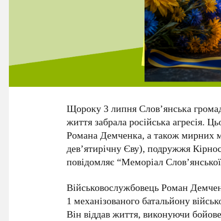
Щороку
3 липня
Слов’янська громада
життя забрала російська агресія. Ц
Романа Демченка
, а також мирних
дев’ятирічну Єву), подружжя
Кірнос
повідомляє
“Меморіал Слов’янської
Військовослужбовець
Роман Демче
1
механізованого батальйону військ
Він віддав життя, виконуючи бойов