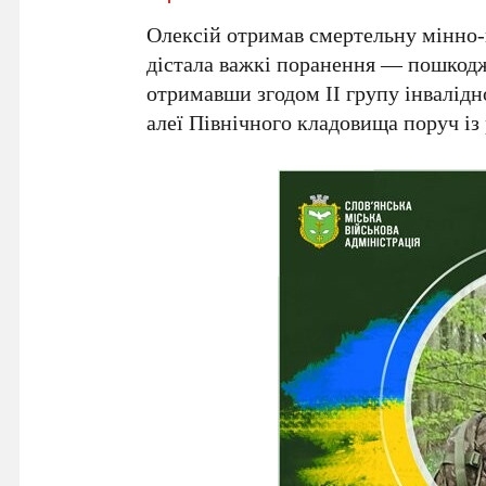
Олексій
отримав смертельну мінно-в
дістала важкі поранення — пошкоджен
отримавши згодом
II
групу інвалідн
алеї
Північного кладовища
поруч із