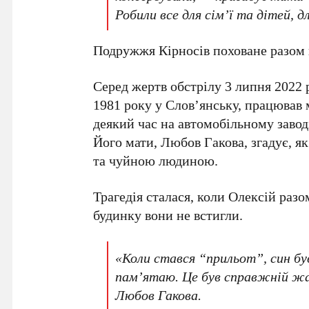
Робили все для сім’ї та дітей, 
Подружжя
Кірносів
поховане разом
Серед жертв обстрілу
3 липня 2022 
1981 року
у
Слов’янську
, працював
деякий час на автомобільному завод
Його мати,
Любов Гакова
, згадує, 
та чуйною людиною.
Трагедія сталася, коли
Олексій
разом
будинку вони не встигли.
«Коли стався “прильот”, син був
пам’ятаю. Це був справжній жа
Любов Гакова
.