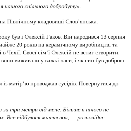
для нашого спільного добробуту».
 на
Північному кладовищі Слов’янська
.
року
був і
Олексій Гаков
. Він народився
13 серпня
 майже
20 років
на керамічному виробництві та
і в
Чехії
. Своєї сім’ї
Олексій
не встиг створити.
як вони виживали у важкі часи, і як син був доброю
 із матір’ю проводжав сусідів. Повернутися до
 за три метри від мене. Більше я нічого не
х. Все відбулося миттєво», — розповідає