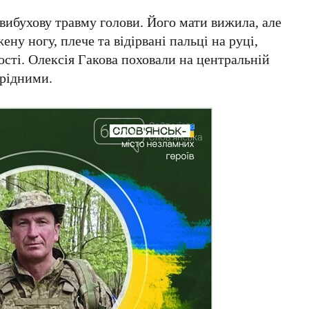
ибухову травму голови. Його мати вижила, але
у ногу, плече та відірвані пальці на руці,
ості.
Олексія Гакова
поховали на центральній
 рідними.