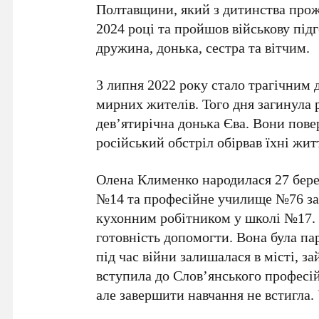
Полтавщини, який з дитинства про
2024 році
та пройшов військову під
дружина, донька, сестра та вітчим.
3 липня 2022 року
стало трагічним 
мирних жителів. Того дня загинула
дев’ятирічна донька
Єва
. Вони пове
російський обстріл обірвав їхні жит
Олена Клименко
народилася
27 бер
№14
та професійне училище
№76
за
кухонним робітником у школі
№17
.
готовність допомогти. Вона була п
під час війни залишалася в місті, 
вступила до
Слов’янського професі
але завершити навчання не встигла.