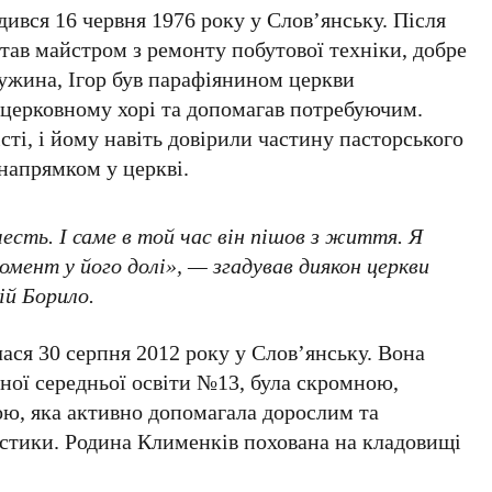
одився
16 червня 1976 року
у
Слов’янську
. Після
став майстром з ремонту побутової техніки, добре
ружина, Ігор був парафіянином церкви
у церковному хорі та допомагав потребуючим.
сті, і йому навіть довірили частину пасторського
напрямком у церкві.
честь. І саме в той час він пішов з життя. Я
мент у його долі», — згадував диякон церкви
ій Борило
.
лася
30 серпня 2012 року
у
Слов’янську
. Вона
ьної середньої освіти
№13
, була скромною,
ю, яка активно допомагала дорослим та
астики. Родина Клименків похована на кладовищі