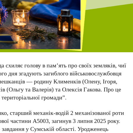
 схиляє голову в пам’ять про своїх земляків, чиї
ього дня згадують загиблого військовослужбовця
 мешканців — родину
Клименків
(Олену, Ігоря,
ів
(Ольгу та Валерія) та
Олексія Гакова
. Про це
 територіальної громади”
.
нко
, старший механік-водій
2
механізованої роти
ової частини
А5003
, загинув
3 липня 2025 року
.
е завдання у
Сумській області
. Уродженець