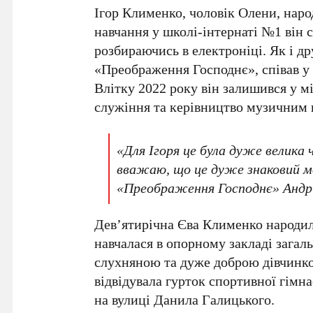
Ігор Клименко
, чоловік Олени, нар
навчання у школі-інтернаті
№1
він 
розбираючись в електроніці. Як і д
«Преображення Господнє»
, співав 
Влітку
2022 року
він залишився у мі
служіння та керівництво музичним 
«Для Ігоря це була дуже велика 
вважаю, що це дуже знаковий мо
«Преображення Господнє» Андр
Дев’ятирічна
Єва Клименко
народи
навчалася в опорному закладі загал
слухняною та дуже доброю дівчинко
відвідувала гурток спортивної гімн
на вулиці
Данила Галицького
.