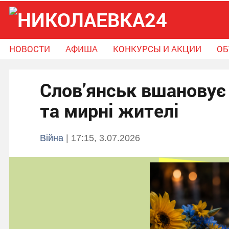
НОВОСТИ
АФИША
КОНКУРСЫ И АКЦИИ
ОБ
Новости
Афиша
Конкурсы и Акции
Слов’янськ вшановує 
Объявления
Справочник громады
Поможем вместе
та мирні жителі
Війна
| 17:15, 3.07.2026