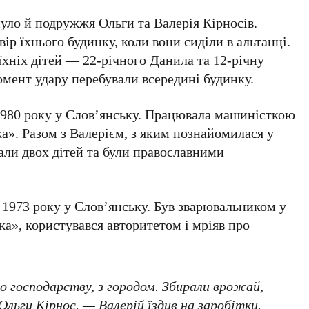
инуло й подружжя
Ольги
та
Валерія Кірносів
.
ір їхнього будинку, коли вони сиділи в альтанці.
 їхніх дітей —
22-річного Данила
та
12-річну
омент удару перебували всередині будинку.
1980 року
у
Слов’янську
. Працювала машиністкою
жа»
. Разом з
Валерієм
, з яким познайомилася у
вали
двох
дітей та були православними
 1973 року
у
Слов’янську
. Був зварювальником у
жа»
, користувався авторитетом і мріяв про
о господарству, з городом. Збирали врожай,
Ольги Кірнос
. — Валерій їздив на заробітки.