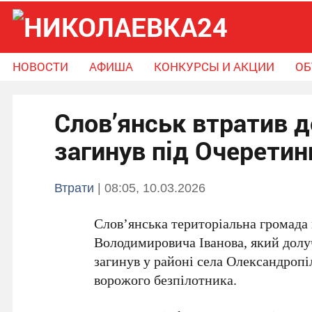
НОВОСТИ
АФИША
КОНКУРСЫ И АКЦИИ
ОБ
Новости
Афиша
Конкурсы и Акции
Слов’янськ втратив д
Объявления
Справочник громады
Поможем вместе
загинув під Очерети
Втрати
| 08:05, 10.03.2026
Слов’янська територіальна громада
Володимировича Іванова
, який дол
загинув у районі села Олександропі
ворожого безпілотника.