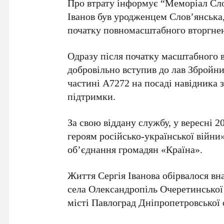
Про втрату інформує “Меморіал Сло
Іванов був уродженцем Слов’янська,
початку повномасштабного вторгнен
Одразу після початку масштабного 
добровільно вступив до лав Збройни
частині
А7272
на посаді навідника 
підтримки.
За свою віддану службу, у вересні 
героям російсько-української війни
об’єднання громадян «Країна».
Життя Сергія Іванова обірвалося вн
села Олександропіль Очеретинської
місті Павлоград Дніпропетровської 