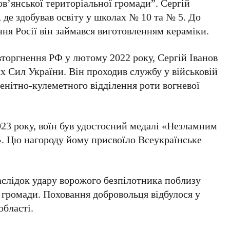
в’янської територіальної громади”. Сергій
 де здобував освіту у школах № 10 та № 5. До
ня Росії він займався виготовленням кераміки.
вторгнення РФ у лютому 2022 року, Сергій Іванов
х Сил України. Він проходив службу у військовій
зенітно-кулеметного відділення роти вогневої
2023 року, воїн був удостоєний медалі «Незламним
». Цю нагороду йому присвоїло Всеукраїнське
аслідок удару ворожого безпілотника поблизу
 громади. Поховання добровольця відбулося у
області.