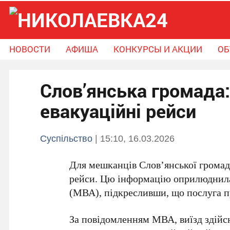
НОВОСТИ
АФИША
КОНКУРСЫ И АКЦИИ
ОБ
Новости
Афиша
Конкурсы и Акции
Слов’янська громада
Объявления
Справочник громады
Поможем вместе
евакуаційні рейси
Суспільство
| 15:10, 16.03.2026
Для мешканців Слов’янської грома
рейси
. Цю інформацію оприлюднила 
(МВА), підкресливши, що послуга п
За повідомленням МВА, виїзд здійс