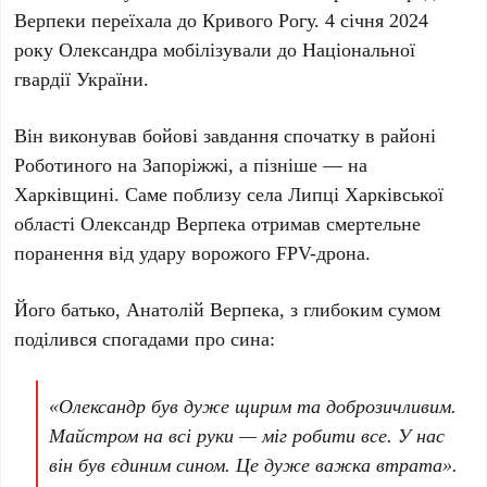
Верпеки переїхала до
Кривого Рогу
.
4 січня 2024
року
Олександра мобілізували до
Національної
гвардії України
.
Він виконував бойові завдання спочатку в районі
Роботиного на Запоріжжі
, а пізніше — на
Харківщині
. Саме поблизу села
Липці Харківської
області
Олександр Верпека
отримав смертельне
поранення від удару ворожого FPV-дрона.
Його батько,
Анатолій Верпека
, з глибоким сумом
поділився спогадами про сина:
«Олександр був дуже щирим та доброзичливим.
Майстром на всі руки — міг робити все. У нас
він був єдиним сином. Це дуже важка втрата».