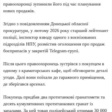
правоохоронці зупинили його під час планування
нових продажів.
Згідно з повідомленням
Донецької обласної
прокуратури
, у
лютому 2026 року
старший лейтенант
поліції, інспектор взводу одного з воєнізованих
підрозділів НПУ, розмістив оголошення про продаж
боєприпасів у закритій Telegram-групі.
Після цього правоохоронець зустрівся з покупцем в
одному з
краматорських кафе
, щоб обговорити деталі
угоди. Далі вони поїхали до гаражного приміщення,
де зберігався арсенал.
Покупець придбав два протитанкові гранатомети та
десять кумулятивних протитанкових гранат із
запалами. За цей товар поліцейський отримав
30 000