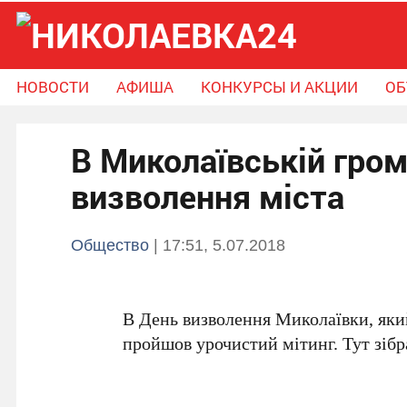
НОВОСТИ
АФИША
КОНКУРСЫ И АКЦИИ
ОБ
Новости
Афиша
Конкурсы и Акции
В Миколаївській гром
Объявления
Справочник громады
Поможем вместе
визволення міста
Общество
| 17:51, 5.07.2018
В День визволення Миколаївки, яки
пройшов урочистий мітинг. Тут зібр