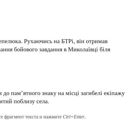
пелюка. Рухаючись на БТРі, він отримав
ання бойового завдання в Миколаївці біля
 до пам’ятного знаку на місці загибелі екіпажу
битий поблизу села.
те фрагмент текста и нажмите
Ctrl+Enter
.