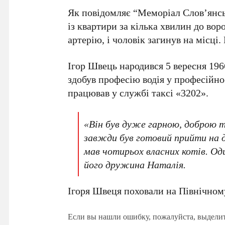
Як повідомляє “
Меморіал Слов’янсь
із квартири за кілька хвилин до во
артерію, і чоловік загинув на місці.
Ігор Швець
народився
5 вересня 196
здобув професію водія у професійн
працював у службі таксі «
3202
».
«Він був дуже гарною, доброю т
завжди був готовий прийти на д
мав чотирьох власних котів. Оди
його дружина
Наталія
.
Ігоря Швеця
поховали на
Північном
Если вы нашли ошибку, пожалуйста, выдели