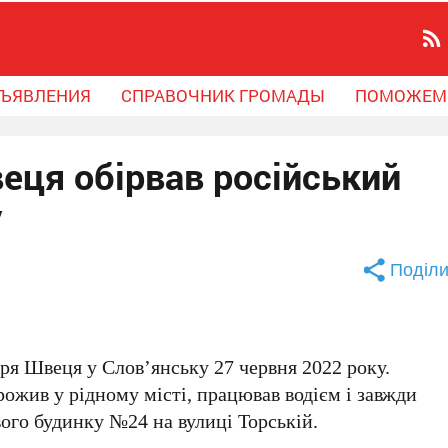
ЪЯВЛЕНИЯ
СПРАВОЧНИК ГРОМАДЫ
ПОМОЖЕМ
еця обірвав російський
у
Поділи
оря Швеця
у Слов’янську
27 червня 2022 року
.
ожив у рідному місті, працював водієм і завжди
вого будинку №
24
на вулиці
Торській
.