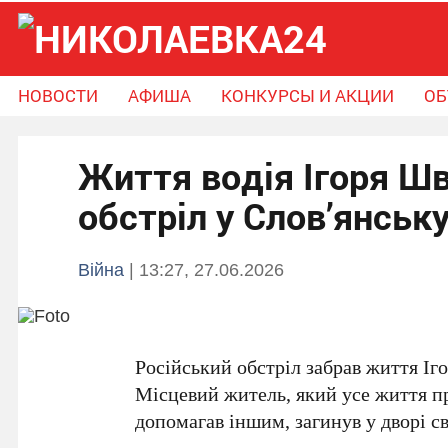
НОВОСТИ
АФИША
КОНКУРСЫ И АКЦИИ
ОБ
Новости
Афиша
Конкурсы и Акции
Життя водія Ігоря Шв
Объявления
Справочник громады
Поможем вместе
обстріл у Слов’янськ
Війна
| 13:27, 27.06.2026
Російський обстріл забрав життя
Іг
Місцевий житель, який усе життя пр
допомагав іншим, загинув у дворі с