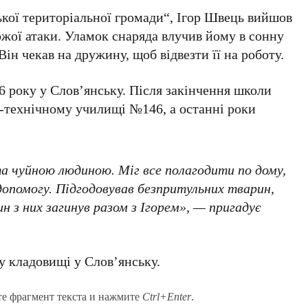
кої територіальної громади
“,
Ігор Швець
вийшов
рожої атаки. Уламок снаряда влучив йому в сонну
 Він чекав на дружину, щоб відвезти її на роботу.
6 року
у Слов’янську. Після закінчення школи
о-технічному училищі №
146
, а останні роки
а чуйною людиною. Міг все полагодити по дому,
опомогу. Підгодовував безпритульних тварин,
н з них загинув разом з Ігорем», — пригадує
у
кладовищі у Слов’янську.
те фрагмент текста и нажмите
Ctrl+Enter
.