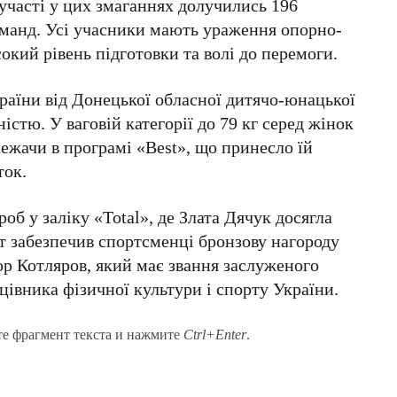
участі у цих змаганнях долучились
196
оманд
. Усі учасники мають ураження опорно-
окий рівень підготовки та волі до перемоги.
країни від Донецької обласної дитячо-юнацької
істю. У ваговій категорії до 79 кг серед жінок
ежачи в програмі «Best», що принесло їй
ток.
об у заліку «Total», де Злата Дячук досягла
ат забезпечив спортсменці бронзову нагороду
ор Котляров
, який має звання заслуженого
цівника фізичної культури і спорту України.
те фрагмент текста и нажмите
Ctrl+Enter
.