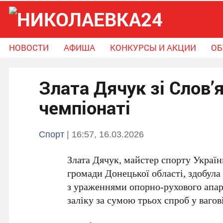
НОВОСТИ
АФИША
КОНКУРСЫ И АКЦИИ
ОБ
Новости
Афиша
Конкурсы и Акции
Злата Дячук зі Слов’
Объявления
Справочник громады
Поможем вместе
чемпіонаті
Спорт
| 16:57, 16.03.2026
Злата Дячук
, майстер спорту Україн
громади Донецької області, здобула
з ураженнями опорно-рухового апара
заліку за сумою трьох спроб у вагові