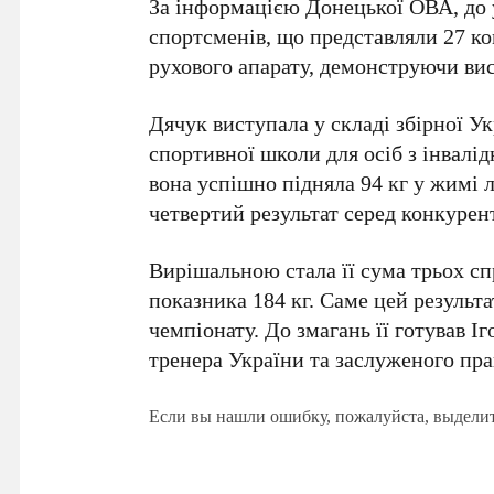
За інформацією Донецької ОВА, до 
спортсменів
, що представляли
27 к
рухового апарату, демонструючи вис
Дячук виступала у складі збірної У
спортивної школи для осіб з інвалідн
вона успішно підняла
94 кг
у жимі л
четвертий результат серед конкурен
Вирішальною стала її сума трьох спр
показника
184 кг
. Саме цей результ
чемпіонату. До змагань її готував
Іг
тренера України та заслуженого пра
Если вы нашли ошибку, пожалуйста, выдели