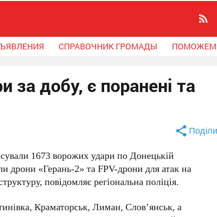
ЪЯВЛЕНИЯ
СПРАВОЧНИК ГРОМАДЫ
ПОМОЖЕМ
 за добу, є поранені та
Поділи
ксували
1673
ворожих удари по Донецькій
али дрони «Герань-2» та FPV-дрони для атак на
структуру, повідомляє регіональна поліція.
тинівка, Краматорськ, Лиман, Слов’янськ
, а