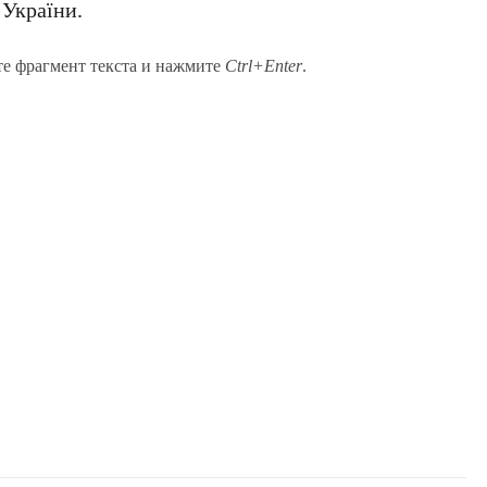
 України
.
те фрагмент текста и нажмите
Ctrl+Enter
.