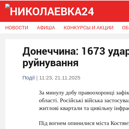
НОВОСТИ
АФИША
КОНКУРСЫ И АКЦИИ
ОБ
Новости
Афиша
Конкурсы и Акции
Донеччина: 1673 удари
Объявления
Справочник громады
Поможем вместе
руйнування
Події
| 11:23, 21.11.2025
За минулу добу правоохоронці зафі
області. Російські війська застосув
житлові квартали та цивільну інфра
Під вогнем опинилися міста
Костян