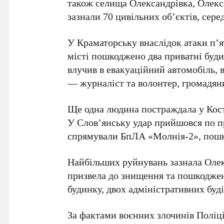
також селища
Олександрівка, Олекс
зазнали 70 цивільних об’єктів, сер
У Краматорську внаслідок атаки п’
місті пошкоджено два приватні буд
влучив в евакуаційний автомобіль, 
— журналіст та волонтер, громадя
Ще одна людина постраждала у Кост
У Слов’янську удар прийшовся по п
спрямували БпЛА «Молнія-2», пошко
Найбільших руйнувань зазнала Олек
призвела до знищення та пошкодж
будинку, двох адміністративних буді
За фактами воєнних злочинів Поліц