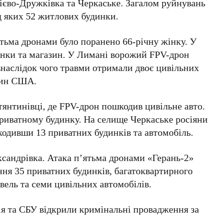
ієво-Дружківка та Черкаське
. Загалом руйнувань
ед яких 52 житлових будинки.
ятьма дронами було поранено
66-річну жінку
. У
инки та магазин. У Лимані ворожий FPV-дрон
внаслідок чого травми отримали двоє цивільних
нин США.
янтинівці, де FPV-дрон пошкодив цивільне авто.
риватному будинку. На селище Черкаське росіяни
дивши 13 приватних будинків та автомобіль.
сандрівка. Атака п’ятьма дронами «Герань-2»
ення
35 приватних будинків
, багатоквартирного
вель та семи цивільних автомобілів.
ія та СБУ відкрили кримінальні провадження за