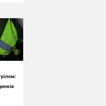
трілом:
динків