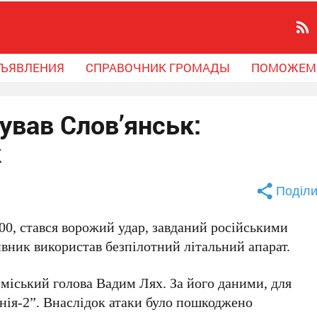
ЪЯВЛЕНИЯ
СПРАВОЧНИК ГРОМАДЫ
ПОМОЖЕМ
ував Слов’янськ:
к
Поділи
00
, стався ворожий удар, завданий російськими
ивник використав безпілотний літальний апарат.
міський голова
Вадим Лях
. За його даними, для
нія-2”
. Внаслідок атаки було пошкоджено