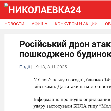
НОВОСТИ
АФИША
КОНКУРСЫ И АКЦИИ
ОБ
Новости
Афиша
Конкурсы и Акции
Російський дрон атак
Объявления
Справочник громады
Поможем вместе
пошкоджено будино
Події
| 19:13, 3.11.2025
У Слов’янську сьогодні,
близько 14:
військами. Для атаки на місто прот
Інформацію про подію оприлюднив 
удару застосували БПЛА типу
“Мол