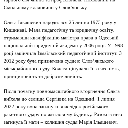
Смольному кладовищі
у
Слов’янську
.
Ольга Ільяшевич
народилася
25 липня 1973 року
у
Кишиневі
. Мала педагогічну та юридичну освіту,
отримавши кваліфікацію магістра права в
Одеській
національній юридичній академії
у
2006 році
. У
1998
році
закінчила
Ізмаїльський педагогічний інститут
. З
2012 року
була призначена суддею
Слов’янського
міськрайонного суду
. Колеги цінували її за чесність,
принциповість та доброзичливість.
Після початку повномасштабного вторгнення
Ольга
виїхала до
селища Сергіївка
на
Одещині
.
1 липня
2022 року
вона загинула внаслідок
російського
ракетного удару
по житловому будинку. Разом із нею
загинула її мати – колишня суддя
Марія Ільяшевич
.