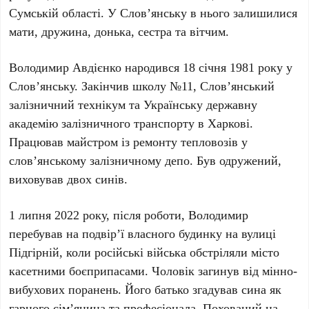
Сумській області
. У
Слов’янську
в нього залишилися
мати, дружина, донька, сестра та вітчим.
Володимир Авдієнко
народився
18 січня 1981 року
у
Слов’янську
. Закінчив школу
№11
,
Слов’янський
залізничний технікум
та
Українську державну
академію залізничного транспорту
в
Харкові
.
Працював майстром із ремонту тепловозів у
слов’янському залізничному депо
. Був одружений,
виховував двох синів.
1 липня 2022 року
, після роботи,
Володимир
перебував на подвір’ї власного будинку на
вулиці
Підгірній
, коли російські війська обстріляли місто
касетними боєприпасами
. Чоловік загинув від
мінно-
вибухових поранень
. Його батько згадував сина як
гарного сім’янина та професіонала. Похований на