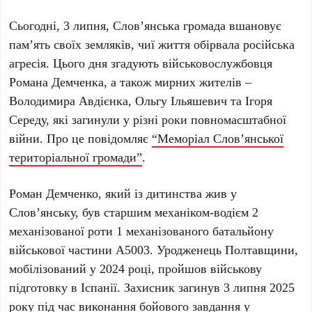
Сьогодні,
3 липня
, Слов’янська громада вшановує
пам’ять своїх земляків, чиї життя обірвала російська
агресія. Цього дня згадують військовослужбовця
Романа Демченка
, а також мирних жителів –
Володимира Авдієнка
,
Ольгу Ільяшевич
та
Ігоря
Середу
, які загинули у різні роки повномасштабної
війни. Про це повідомляє
“Меморіал Слов’янської
територіальної громади”
.
Роман Демченко
, який із дитинства жив у
Слов’янську
, був старшим механіком-водієм
2
механізованої роти 1 механізованого батальйону
військової частини А5003
. Уродженець
Полтавщини
,
мобілізований у
2024 році
, пройшов військову
підготовку в
Іспанії
. Захисник загинув
3 липня 2025
року
під час виконання бойового завдання у