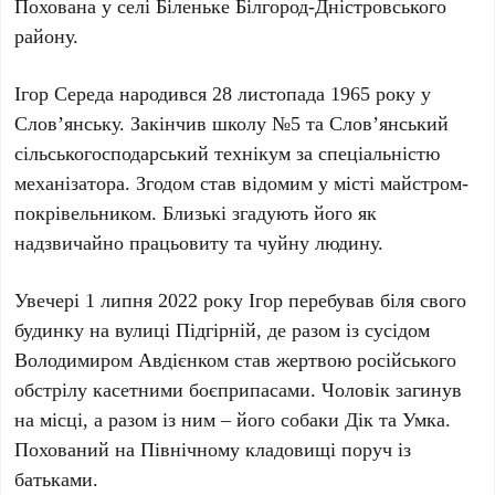
Похована у
селі Біленьке
Білгород-Дністровського
району
.
Ігор Середа
народився
28 листопада 1965 року
у
Слов’янську
. Закінчив школу
№5
та
Слов’янський
сільськогосподарський технікум
за спеціальністю
механізатора. Згодом став відомим у місті майстром-
покрівельником. Близькі згадують його як
надзвичайно працьовиту та чуйну людину.
Увечері
1 липня 2022 року
Ігор
перебував біля свого
будинку на
вулиці Підгірній
, де разом із сусідом
Володимиром Авдієнком
став жертвою російського
обстрілу
касетними боєприпасами
. Чоловік загинув
на місці, а разом із ним – його собаки
Дік
та
Умка
.
Похований на
Північному кладовищі
поруч із
батьками.