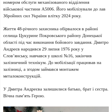
номером обслуги механізованого відділення
військової частини
А5006
. Його мобілізували до лав
Збройних сил України
влітку
2024 року
.
Життя
48-річного
захисника обірвалося в районі
селища
Цукурине Покровського району Донецької
області
під час виконання бойового завдання.
Дмитро
Андреєв
народився
29 липня 1976 року
у
Слов’янську
, навчався у школі
№16
, закінчив
залізничний технікум. До мобілізації працював на
залізниці, а згодом займався монтажем
металоконструкцій.
У
Дмитра Андреєва
залишилися батько, брат і сестра.
Вічна пам’ять Герою.