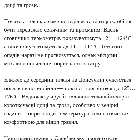
дощі та грози.
Початок тижня, а саме
понеділок
та
вівторок
, обіцяє
бути переважно сонячним та приємним. Вдень
стовпчики термометрів показуватимуть
+21…+24°C
,
а вночі опускатимуться до
+11…+14°C
. Істотних
опадів наразі не прогнозується, однак місцями
можливе посилення поривчастого вітру.
Ближче до середини тижня на
Донеччині
очікується
подальше потепління — повітря прогріється до
+25…
+26°C
. Водночас у другій половині тижня ймовірні
короткочасні дощі та грози, особливо у вечірні
години. Попри опади, температура залишатиметься
комфортною для кінця травня.
Наприкінці тижня у
Слов’янську
прогнозують